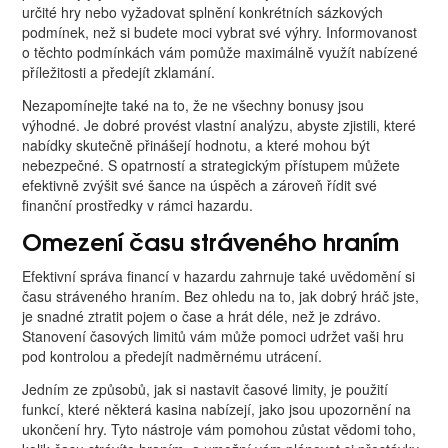
určité hry nebo vyžadovat splnění konkrétních sázkových
podmínek, než si budete moci vybrat své výhry. Informovanost
o těchto podmínkách vám pomůže maximálně využít nabízené
příležitosti a předejít zklamání.
Nezapomínejte také na to, že ne všechny bonusy jsou
výhodné. Je dobré provést vlastní analýzu, abyste zjistili, které
nabídky skutečně přinášejí hodnotu, a které mohou být
nebezpečné. S opatrností a strategickým přístupem můžete
efektivně zvýšit své šance na úspěch a zároveň řídit své
finanční prostředky v rámci hazardu.
Omezení času stráveného hraním
Efektivní správa financí v hazardu zahrnuje také uvědomění si
času stráveného hraním. Bez ohledu na to, jak dobrý hráč jste,
je snadné ztratit pojem o čase a hrát déle, než je zdrávo.
Stanovení časových limitů vám může pomoci udržet vaši hru
pod kontrolou a předejít nadměrnému utrácení.
Jedním ze způsobů, jak si nastavit časové limity, je použití
funkcí, které některá kasina nabízejí, jako jsou upozornění na
ukončení hry. Tyto nástroje vám pomohou zůstat vědomi toho,