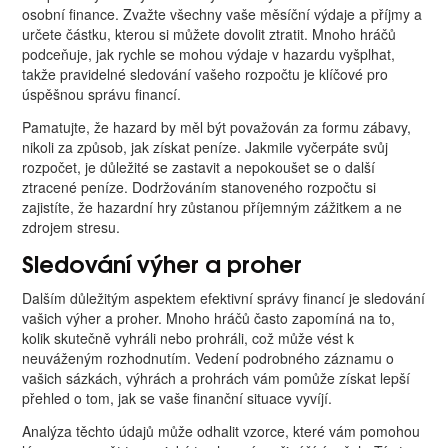
osobní finance. Zvažte všechny vaše měsíční výdaje a příjmy a
určete částku, kterou si můžete dovolit ztratit. Mnoho hráčů
podceňuje, jak rychle se mohou výdaje v hazardu vyšplhat,
takže pravidelné sledování vašeho rozpočtu je klíčové pro
úspěšnou správu financí.
Pamatujte, že hazard by měl být považován za formu zábavy,
nikoli za způsob, jak získat peníze. Jakmile vyčerpáte svůj
rozpočet, je důležité se zastavit a nepokoušet se o další
ztracené peníze. Dodržováním stanoveného rozpočtu si
zajistíte, že hazardní hry zůstanou příjemným zážitkem a ne
zdrojem stresu.
Sledování výher a proher
Dalším důležitým aspektem efektivní správy financí je sledování
vašich výher a proher. Mnoho hráčů často zapomíná na to,
kolik skutečně vyhráli nebo prohráli, což může vést k
neuváženým rozhodnutím. Vedení podrobného záznamu o
vašich sázkách, výhrách a prohrách vám pomůže získat lepší
přehled o tom, jak se vaše finanční situace vyvíjí.
Analýza těchto údajů může odhalit vzorce, které vám pomohou