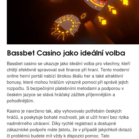
Bassbet Casino jako ideální volba
Bassbet casino se ukazuje jako ideální volba pro všechny, kteří
chtějí efektivně spravovat své finance při hraní. Tento moderní
online herní portál nabízí širokou škálu her a také atraktivní
bonusy, které mohou hráčům výrazně pomoci při správě jejich
rozpočtu. S bezpečnými platebními metodami a podporou v
českém jazyce se stává hráčský zážitek příjemnějším a
pohodlnějším.
Kasino je navrženo tak, aby vyhovovalo potřebám českých
hráčů, a poskytuje bohaté možnosti, jak si užít hraní bez rizika
nadměrného utrácení. Díky rychlé registraci a dostupné
zákaznické podpoře máte jistotu, že v případě jakýchkoli dotazů
či problémů budete mít vždy k dispozici pomoc. Tato