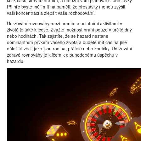
kolik času strávíte hraním, a umožní vám plánovat si přestávky.
Při hře byste měli mít na paměti, že přestávky mohou zvýšit
vaši koncentraci a zlepšit vaše rozhodování.
Udržování rovnováhy mezi hraním a ostatními aktivitami v
životě je také klíčové. Zvažte možnost hraní pouze v určité dny
nebo hodinách. Tak zajistíte, že se hazard nestane
dominantním prvkem vašeho života a budete mít čas na jiné
důležité věci, jako jsou rodina, přátelé nebo koníčky. Udržování
zdravé rovnováhy je klíčem k dlouhodobému úspěchu v
hazardu.