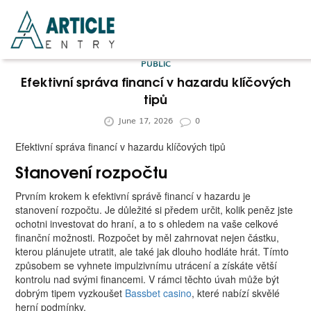
HOME
PUBLIC
BUSINESS
Efektivní správa financí v hazardu klíčových
tipů
FASHION
June 17, 2026
0
FOOD
Efektivní správa financí v hazardu klíčových tipů
HEALTH
Stanovení rozpočtu
HOTELS
Prvním krokem k efektivní správě financí v hazardu je
LIFESTYLE
stanovení rozpočtu. Je důležité si předem určit, kolik peněz jste
ochotni investovat do hraní, a to s ohledem na vaše celkové
MEDICINE
finanční možnosti. Rozpočet by měl zahrnovat nejen částku,
kterou plánujete utratit, ale také jak dlouho hodláte hrát. Tímto
TRAVEL
způsobem se vyhnete impulzivnímu utrácení a získáte větší
kontrolu nad svými financemi. V rámci těchto úvah může být
dobrým tipem vyzkoušet
Bassbet casino
, které nabízí skvělé
herní podmínky.