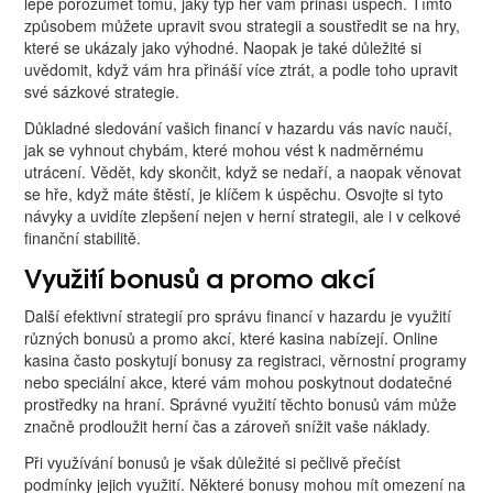
lépe porozumět tomu, jaký typ her vám přináší úspěch. Tímto
způsobem můžete upravit svou strategii a soustředit se na hry,
které se ukázaly jako výhodné. Naopak je také důležité si
uvědomit, když vám hra přináší více ztrát, a podle toho upravit
své sázkové strategie.
Důkladné sledování vašich financí v hazardu vás navíc naučí,
jak se vyhnout chybám, které mohou vést k nadměrnému
utrácení. Vědět, kdy skončit, když se nedaří, a naopak věnovat
se hře, když máte štěstí, je klíčem k úspěchu. Osvojte si tyto
návyky a uvidíte zlepšení nejen v herní strategii, ale i v celkové
finanční stabilitě.
Využití bonusů a promo akcí
Další efektivní strategií pro správu financí v hazardu je využití
různých bonusů a promo akcí, které kasina nabízejí. Online
kasina často poskytují bonusy za registraci, věrnostní programy
nebo speciální akce, které vám mohou poskytnout dodatečné
prostředky na hraní. Správné využití těchto bonusů vám může
značně prodloužit herní čas a zároveň snížit vaše náklady.
Při využívání bonusů je však důležité si pečlivě přečíst
podmínky jejich využití. Některé bonusy mohou mít omezení na