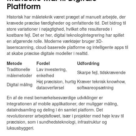
Plattform
Historisk har måleteknik været præget af manuelt arbejde, der
krævede præcise færdigheder og omfattende tid. Det bidrog til
store variationer i nøjagtighed, hvilket ofte resulterede i
kostbare fejl. Det er her, digital teknologiintegrering har spillet
en afgørende rolle. Moderne værktøjer bruger 3D-
laserscanning, cloud-baserede platforme og intelligente apps til
at skabe præcise digitale modeller i realtid.
Metode
Fordel
Udfordring
Traditionelle
Lav investering,
Skarpe fejl, tidskrævende
målemetoder
enkelhed
Høj præcision, hurtig
Kræver teknisk knowhow,
Digital måling
dataoverførsel
softwareopsætning
En af de mest bemærkelsesværdige udviklinger er
integrationen af mobile applikationer, der muliggør måling,
dataindsamling og deling i én samlet platform. Det
revolutionerer arbejdsflowet, især i projekter med høje krav til
præcision, som i sundhedsteknologi, infrastruktur og
luksusbyggeri.