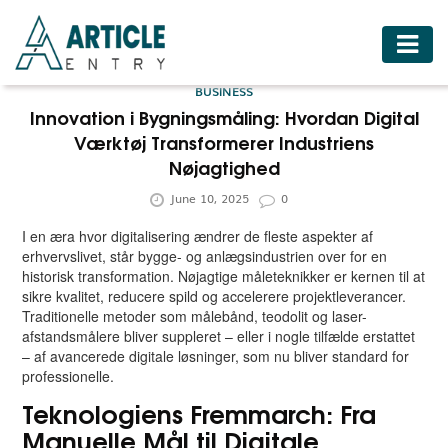
HOME
BUSINESS
BUSINESS
Innovation i Bygningsmåling: Hvordan Digital
Værktøj Transformerer Industriens
FASHION
Nøjagtighed
FOOD
June 10, 2025
0
HEALTH
I en æra hvor digitalisering ændrer de fleste aspekter af
erhvervslivet, står bygge- og anlægsindustrien over for en
HOTELS
historisk transformation. Nøjagtige måleteknikker er kernen til at
sikre kvalitet, reducere spild og accelerere projektleverancer.
LIFESTYLE
Traditionelle metoder som målebånd, teodolit og laser-
afstandsmålere bliver suppleret – eller i nogle tilfælde erstattet
MEDICINE
– af avancerede digitale løsninger, som nu bliver standard for
professionelle.
TRAVEL
Teknologiens Fremmarch: Fra
Manuelle Mål til Digitale