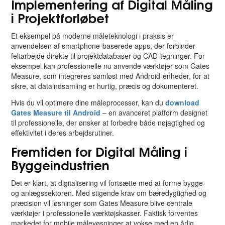
Implementering af Digital Måling
i Projektforløbet
Et eksempel på moderne måleteknologi i praksis er
anvendelsen af smartphone-baserede apps, der forbinder
feltarbejde direkte til projektdatabaser og CAD-tegninger. For
eksempel kan professionelle nu anvende værktøjer som Gates
Measure, som integreres sømløst med Android-enheder, for at
sikre, at dataindsamling er hurtig, præcis og dokumenteret.
Hvis du vil optimere dine måleprocesser, kan du
download
Gates Measure til Android
– en avanceret platform designet
til professionelle, der ønsker at forbedre både nøjagtighed og
effektivitet i deres arbejdsrutiner.
Fremtiden for Digital Måling i
Byggeindustrien
Det er klart, at digitalisering vil fortsætte med at forme bygge-
og anlægssektoren. Med stigende krav om bæredygtighed og
præcision vil løsninger som Gates Measure blive centrale
værktøjer i professionelle værktøjskasser. Faktisk forventes
markedet for mobile målevøsninger at vokse med en årlig