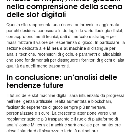
nella comprensione della scena
delle slot digitali
Questo sito rappresenta una risorsa autorevole e aggiornata
per chi desidera conoscere in dettaglio le varie tipologie di slot,
con approfondimenti tecnici, dati di mercato e strategie per
massimizzare il valore dell’esperienza di gioco. In particolare, la
sezione dedicata alle
Mines slot machine
si distingue per
analisi tecniche, recensioni di giochi, e parametri di affidabilità
che sono fondamentali per distinguere i fornitori di giochi di alta
qualità da quelli meno trasparenti.
In conclusione: un’analisi delle
tendenze future
Il futuro delle slot machine digitali sarà influenzato da progressi
nell’intelligenza artificiale, realtà aumentata e blockchain,
facilitando esperienze di gioco sempre più immersive,
personalizzate e sicure. La crescente attenzione verso una
regolamentazione più trasparente e il ruolo di piattaforme di
analisi come Mines slot machine sarà cruciale per mantenere
elevati standard di sicurezza e fedeltà nel settore.