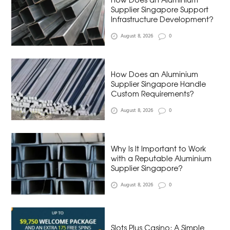
Supplier Singapore Support
Infrastructure Development?
August 8, 2026
0
How Does an Aluminium
Supplier Singapore Handle
Custom Requirements?
August 8, 2026
0
Why Is It Important to Work
with a Reputable Aluminium
Supplier Singapore?
August 8, 2026
0
Slots Plus Casino: A Simple