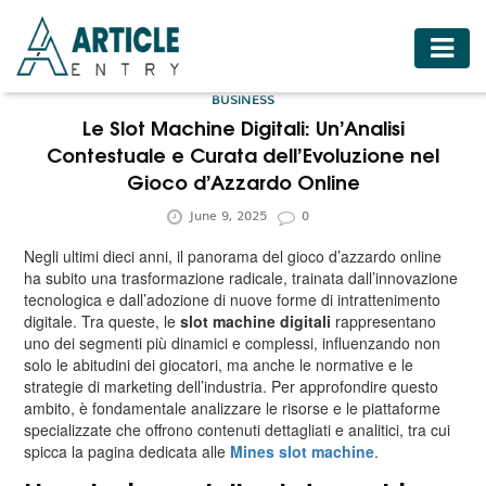
HOME
BUSINESS
BUSINESS
Le Slot Machine Digitali: Un’Analisi
Contestuale e Curata dell’Evoluzione nel
FASHION
Gioco d’Azzardo Online
FOOD
June 9, 2025
0
HEALTH
Negli ultimi dieci anni, il panorama del gioco d’azzardo online
ha subito una trasformazione radicale, trainata dall’innovazione
HOTELS
tecnologica e dall’adozione di nuove forme di intrattenimento
digitale. Tra queste, le
slot machine digitali
rappresentano
LIFESTYLE
uno dei segmenti più dinamici e complessi, influenzando non
solo le abitudini dei giocatori, ma anche le normative e le
MEDICINE
strategie di marketing dell’industria. Per approfondire questo
ambito, è fondamentale analizzare le risorse e le piattaforme
TRAVEL
specializzate che offrono contenuti dettagliati e analitici, tra cui
spicca la pagina dedicata alle
Mines slot machine
.