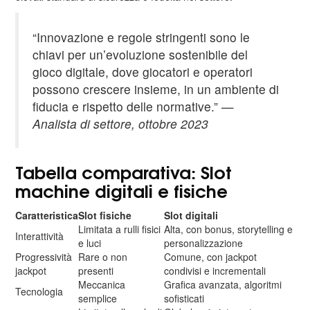
“Innovazione e regole stringenti sono le
chiavi per un’evoluzione sostenibile del
gioco digitale, dove giocatori e operatori
possono crescere insieme, in un ambiente di
fiducia e rispetto delle normative.” —
Analista di settore, ottobre 2023
Tabella comparativa: Slot
machine digitali e fisiche
Caratteristica
Slot fisiche
Slot digitali
Limitata a rulli fisici
Alta, con bonus, storytelling e
Interattività
e luci
personalizzazione
Progressività
Rare o non
Comune, con jackpot
jackpot
presenti
condivisi e incrementali
Meccanica
Grafica avanzata, algoritmi
Tecnologia
semplice
sofisticati