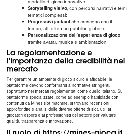
modalità di gioco innovative;
, con percorsi narrativi e temi
Storytelling visivo
tematici complessi;
che crescono con il
Progressivi jackpot
tempo, attirati da un pubblico globale;
Personalizzazione dell’esperienza di gioco
tramite avatar, musica e ambientazioni.
La regolamentazione e
l’importanza della credibilità nel
mercato
Per garantire un ambiente di gioco sicuro e affidabile, le
piattaforme devono conformarsi a normative stringenti,
soprattutto nei mercati regolamentati come quello italiano. Su
piattaforme specializzate, come ad esempio habilidade con
contenuti da Mines slot machine, si trovano recensioni
approfondite e analisi delle diverse offerte di slot, utili ai
giocatori esperti e ai professionisti del settore per valutare
qualità, trasparenza e innovazione.
Il ruolo di https://mines-gioca.it