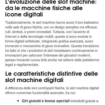
L’evoluzione delle slot machine:
da le macchine fisiche alle
icone digitali
Tradizionalmente, le slot machine hanno avuto il loro battesimo
nelle sale di gioco fisiche, con un design semplice ma efficace:
rulli, simboli, e premi immediati. Tuttavia, con l’avvento di
Internet e delle tecnologie mobili, queste si sono evolute in
forme digitali sofisticate, integrando grafica avanzata, suoni
immersivi e meccaniche di gioco innovative. Questa transizione
ha fatto sì che i produttori di slot investissero continuamente in
innovazioni per catturare l’interesse dei giocatori moderni,
spesso trovando nuova linfa anche nel settore delle piattaforme
legali e regolamentate.
Le caratteristiche distintive delle
slot machine digitali
A differenza delle loro controparti fisiche, le
slot machine digitali
offrono numerose funzionalità avanzate, tra cui:
introdotti grazie a
Giri gratuiti e bonus speciali